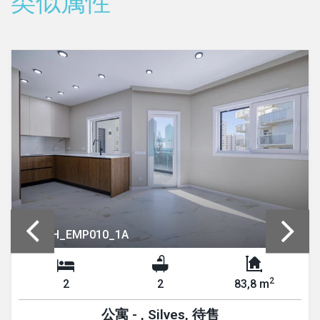
类似属性
REF: PH_EMP010_1A
2
2
2
83,8 m
公寓 - , Silves, 待售