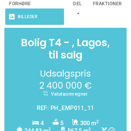
FORHØRE
DEL
FRAKTIONER
BILLEDER
Bolig T4 - , Lagos,
til salg
Udsalgspris
2 400 000 €
Valutaomregner
REF: PH_EMP011_11
2
4
5
300 m
2
2
244,83 m
567,5 m