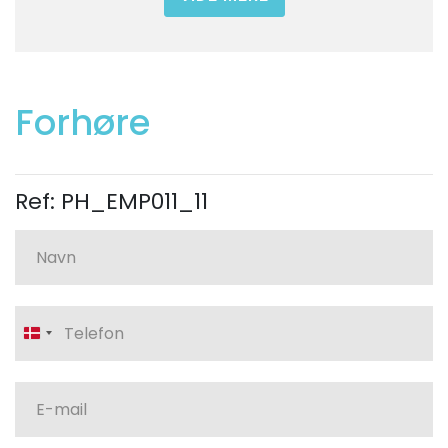
Forhøre
Ref: PH_EMP011_11
Denmark
+45