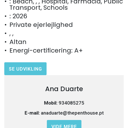
: Beach, , , Hospital, Farmácia, Public
Transport, Schools
: 2026
Private ejerlejlighed
, ,
Altan
Energi-certificering: A+
SE UDVIKLING
Ana Duarte
Mobil:
934085275
E-mail:
anaduarte@thepenthouse.pt
VIDE MERE