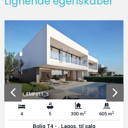
Lignende egenskaber
REF: PH_EMP011_5
2
2
4
5
300 m
605 m
Bolig T4 - , Lagos, til salg