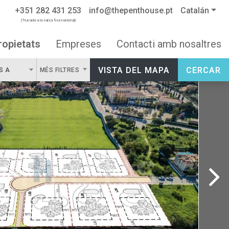
+351 282 431 253
info@thepenthouse.pt
Catalán
(Trucada a la xarxa fixa nacional)
ropietats
Empreses
Contacti amb nosaltres
VISTA DEL MAPA
CERCAR
S A
MÉS FILTRES