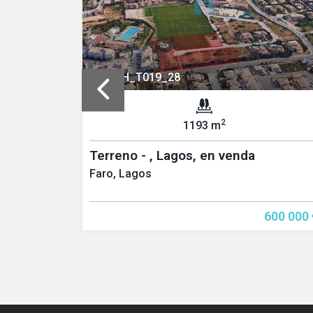
REF: PH_T019_28
2
1193 m
Terreno - , Lagos, en venda
Faro, Lagos
700 000 €
600 000 