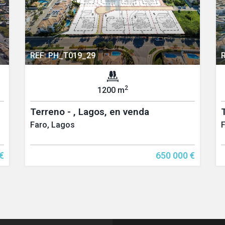
REF: PH_T019_29
2
1200 m
Terreno - , Lagos, en venda
Faro, Lagos
€
650 000 €