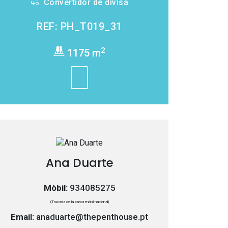
Convertidor de divisa
REF: PH_T019_31
2
1175 m
Ana Duarte
Mòbil:
934085275
(Trucada de la xarxa mòbil nacional)
Email:
anaduarte@thepenthouse.pt