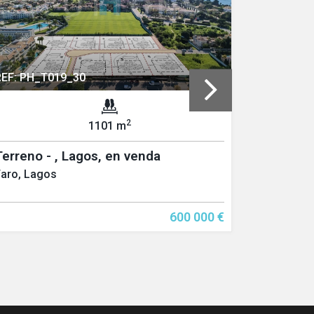
REF: PH_T019_30
REF: PH_
2
1101 m
Terreno - , Lagos, en venda
Faro, Lagos
Faro, Lag
600 000 €